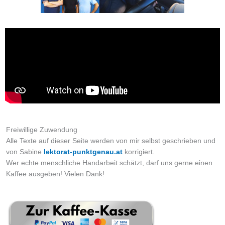
Freiwillige Zuwendung
Alle Texte auf dieser Seite werden von mir selbst geschrieben und
von Sabine
lektorat-punktgenau.at
korrigiert.
Wer echte menschliche Handarbeit schätzt, darf uns gerne einen
Kaffee ausgeben! Vielen Dank!