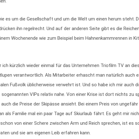
hen.
 wie es um die Gesellschaft und um die Welt um einen herum steht. D
ücken ihn regelrecht. Und auf der anderen Seite gibt es die Reiche
 an einem Wochenende wie zum Beispiel beim Hahnenkammrennen in Ki
war ich kürzlich wieder einmal für das Unternehmen Triofilm TV an di
upen verantwortlich. Als Mitarbeiter erhascht man natürlich auch ein
len Fußvolk üblicherweise verwehrt ist. Und so habe ich mir auch d
 sogenannten VIPs relativ nahe. Von einer Krise ist dort nichts zu 
 auch die Preise der Skipässe ansieht. Bei einem Preis von ungefähr
s Familie mal ein paar Tage auf Skiurlaub fährt. Es geht mir nich
r schon von einer Schere zwischen Arm und Reich sprechen, ist es 
aten und sie am eigenen Leib erfahren kann.