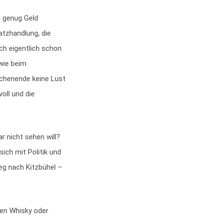
h genug Geld
atzhandlung, die
ch eigentlich schon
 wie beim
chenende keine Lust
oll und die
r nicht sehen will?
sich mit Politik und
Weg nach Kitzbühel –
ren Whisky oder