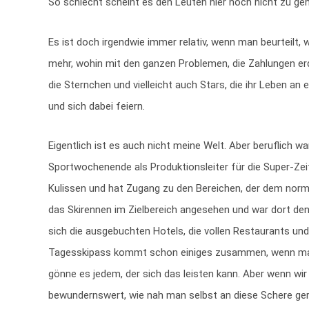
So schlecht scheint es den Leuten hier noch nicht zu ge
Es ist doch irgendwie immer relativ, wenn man beurteilt,
mehr, wohin mit den ganzen Problemen, die Zahlungen erdr
die Sternchen und vielleicht auch Stars, die ihr Leben
und sich dabei feiern.
Eigentlich ist es auch nicht meine Welt. Aber beruflich 
Sportwochenende als Produktionsleiter für die Super-Zeitl
Kulissen und hat Zugang zu den Bereichen, der dem norma
das Skirennen im Zielbereich angesehen und war dort den
sich die ausgebuchten Hotels, die vollen Restaurants und
Tagesskipass kommt schon einiges zusammen, wenn man al
gönne es jedem, der sich das leisten kann. Aber wenn wi
bewundernswert, wie nah man selbst an diese Schere ger