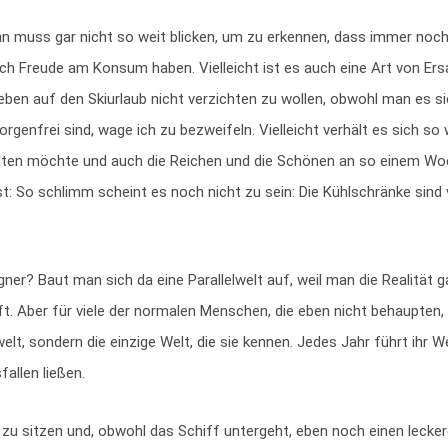
 man muss gar nicht so weit blicken, um zu erkennen, dass immer noc
h Freude am Konsum haben. Vielleicht ist es auch eine Art von Ers
ben auf den Skiurlaub nicht verzichten zu wollen, obwohl man es si
orgenfrei sind, wage ich zu bezweifeln. Vielleicht verhält es sich so
lten möchte und auch die Reichen und die Schönen an so einem Wo
st: So schlimm scheint es noch nicht zu sein: Die Kühlschränke sind v
ner? Baut man sich da eine Parallelwelt auf, weil man die Realität ga
ft. Aber für viele der normalen Menschen, die eben nicht behaupten, 
elt, sondern die einzige Welt, die sie kennen. Jedes Jahr führt ihr 
allen ließen.
ar zu sitzen und, obwohl das Schiff untergeht, eben noch einen lecke