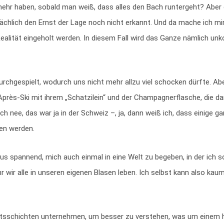
hr haben, sobald man weiß, dass alles den Bach runtergeht? Aber 
ächlich den Ernst der Lage noch nicht erkannt. Und da mache ich mi
lität eingeholt werden. In diesem Fall wird das Ganze nämlich unko
rchgespielt, wodurch uns nicht mehr allzu viel schocken dürfte. Ab
 Après-Ski mit ihrem „Schatzilein“ und der Champagnerflasche, die d
 nee, das war ja in der Schweiz –, ja, dann weiß ich, dass einige ga
ben werden.
us spannend, mich auch einmal in eine Welt zu begeben, in der ich 
r wir alle in unseren eigenen Blasen leben. Ich selbst kann also kaum
aftsschichten unternehmen, um besser zu verstehen, was um einem 