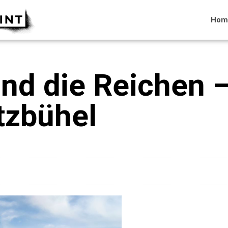
Hom
nd die Reichen –
tzbühel