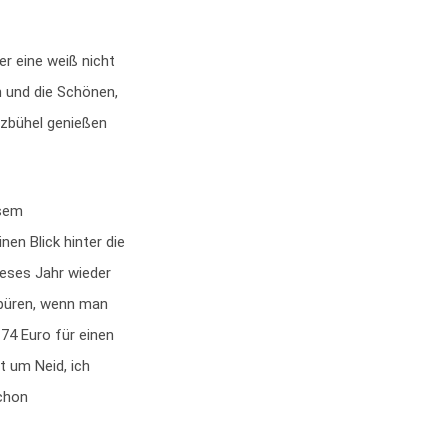
er eine weiß nicht
n und die Schönen,
tzbühel genießen
esem
en Blick hinter die
ieses Jahr wieder
spüren, wenn man
 74 Euro für einen
t um Neid, ich
schon